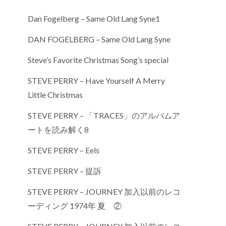
Dan Fogelberg – Same Old Lang Syne1
DAN FOGELBERG – Same Old Lang Syne
Steve’s Favorite Christmas Song’s special
STEVE PERRY – Have Yourself A Merry
Little Christmas
STEVE PERRY – 「TRACES」のアルバムア
ートを読み解く8
STEVE PERRY – Eels
STEVE PERRY – 提訴
STEVE PERRY – JOURNEY 加入以前のレコ
ーディング 1974年 夏 ②