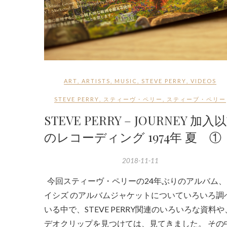
ART
,
ARTISTS
,
MUSIC
,
STEVE PERRY
,
VIDEOS
STEVE PERRY
,
スティーヴ・ペリー
,
スティーブ・ペリー
STEVE PERRY – JOURNEY 加入
のレコーディング 1974年 夏 ①
2018-11-11
今回スティーヴ・ペリーの24年ぶりのアルバム、
イシズ のアルバムジャケットについていろいろ調
いる中で、STEVE PERRY関連のいろいろな資料
デオクリップを見つけては、見てきました。 その