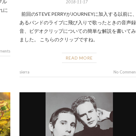
ブル
2018-11-17
れに
前回のSTEVE PERRYがJOURNEYに加入する以前に
あるバンドのライブに飛び入りで歌ったときの音声録
音、ビデオクリップについての簡単な解説を書いてみ
ました。 こちらのクリップですね。
ments
READ MORE
sierra
No Commen