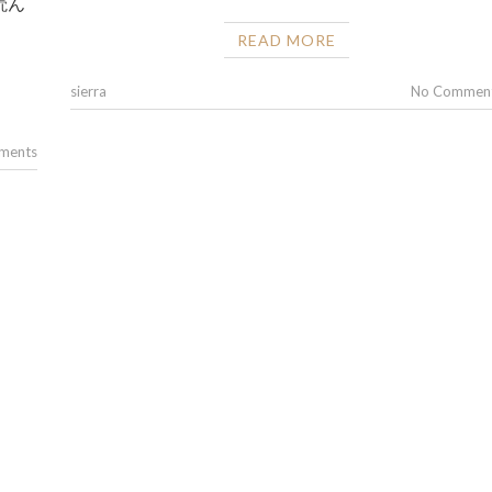
読ん
READ MORE
sierra
No Commen
ments