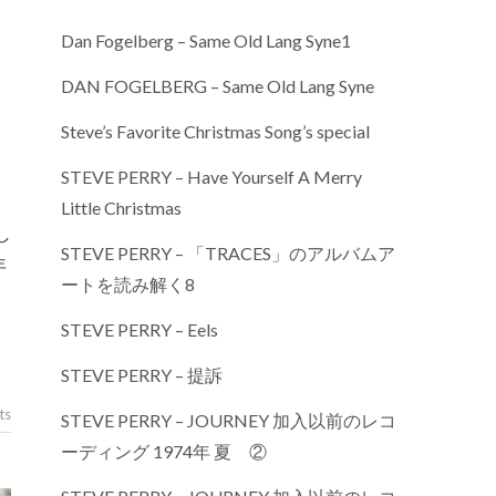
Dan Fogelberg – Same Old Lang Syne1
DAN FOGELBERG – Same Old Lang Syne
Steve’s Favorite Christmas Song’s special
STEVE PERRY – Have Yourself A Merry
Little Christmas
STEVE PERRY – 「TRACES」のアルバムア
年
ートを読み解く8
STEVE PERRY – Eels
STEVE PERRY – 提訴
ts
STEVE PERRY – JOURNEY 加入以前のレコ
ーディング 1974年 夏 ②