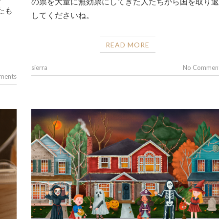
の票を大量に無効票にしてきた人たちから国を取り返
たも
してくださいね。
READ MORE
sierra
No Commen
ments