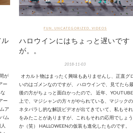
FUN
,
UNCATEGORIZED
,
VIDEOS
アル
ハロウインにはちょっと遅いです
が。。
2018-11-03
間が
オカルト物はまったく興味もありませんし、正直グ
アー
いのはゴメンなのですが、 ハロウインで、見てたら
いな
後の方がちょっと面白かったので。 近年、YOUTUBE
アー
上で、マジシャンの方々がやられている、マジックの
バムア
ネタバラし的な解説ビデオが出てきていて、私もそれ
ルバム
をみたことがありますが、これもそれの応用でしょう
個人
か（笑） HALLOWEENの仮装も進化したものです。