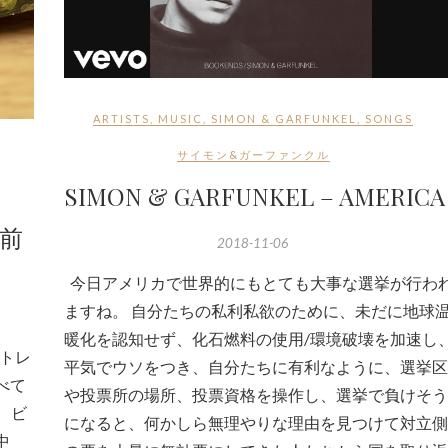
ARTISTS
,
MUSIC
,
SIMON & GARFUNKEL
,
SONGS
サイモン&ガーファンクル
SIMON & GARFUNKEL – AMERICA
以前
2018-11-06
今日アメリカで世界的にもとても大事な選挙が行わ
ますね。 自分たちの私利私欲のために、未だに地球
暖化を認知せず、化石燃料の使用/環境破壊を加速し
トレ
平気でウソをつき、自分たちに有利なように、選挙区
べて
や投票所の場所、投票資格を操作し、選挙で負けそう
や、ビ
になると、何かしら無理やりな理由を見つけて対立側
中