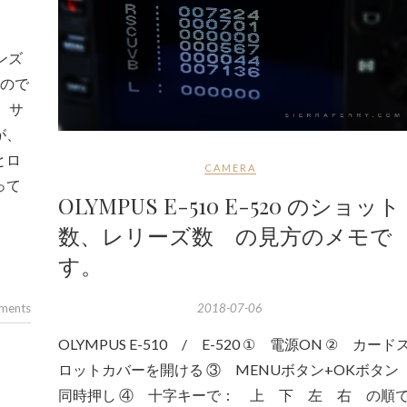
レンズ
いので
 サ
が、
とロ
CAMERA
って
OLYMPUS E-510 E-520 のショット
数、レリーズ数 の見方のメモで
す。
ments
2018-07-06
OLYMPUS E-510 / E-520 ① 電源ON ② カード
ロットカバーを開ける ③ MENUボタン+OKボタ
同時押し ④ 十字キーで： 上 下 左 右 の順