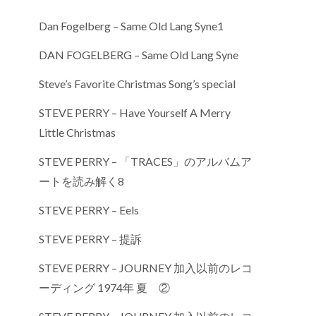
Dan Fogelberg – Same Old Lang Syne1
DAN FOGELBERG – Same Old Lang Syne
Steve’s Favorite Christmas Song’s special
STEVE PERRY – Have Yourself A Merry
Little Christmas
STEVE PERRY – 「TRACES」のアルバムア
ートを読み解く8
STEVE PERRY – Eels
STEVE PERRY – 提訴
STEVE PERRY – JOURNEY 加入以前のレコ
ーディング 1974年 夏 ②