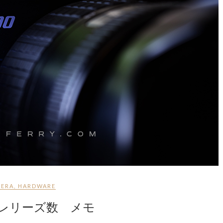
ERA
,
HARDWARE
数、レリーズ数 メモ