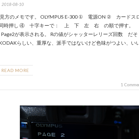
2018-08-10
 同時押し ④ 十字キーで： 上 下 左 右 の順で押す。
Page2が表示される。 Rの値がシャッターレリーズ回数 だそ
もKODAKらしい、重厚な、派手ではないけど色味がつよい、い
READ MORE
1 Comme