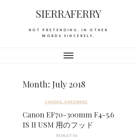
SIERRAFERRY
NOT PRETENDING. IN OTHER
WORDS SINCERELY.
Month:
July 2018
CAMERA
,
HARDWARE
Canon EF70-300mm F4-5.6
IS II USM 用のフッド
2018-07-16